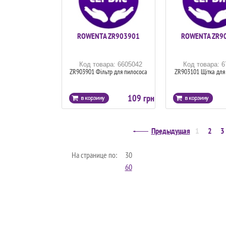
ROWENTA ZR903901
ROWENTA ZR9
Код товара: 6605042
Код товара: 
ZR903901 Фільтр для пилососа
ZR903101 Щітка для
109 грн
Предыдущая
1
2
3
На странице по:
30
60