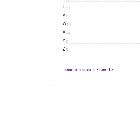
U
(1)
V
(4)
W
(2)
X
(1)
Y
(1)
Z
(1)
Конвертер валют на Finance.UA