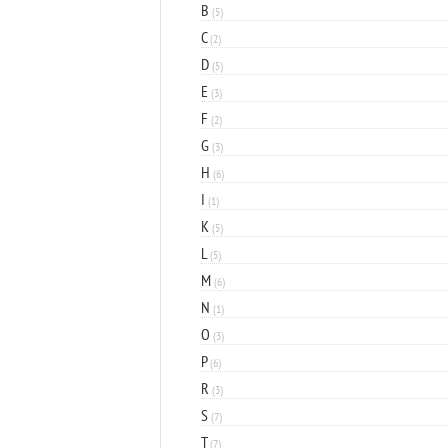
B
(5)
C
(2)
D
(5)
E
(3)
F
(2)
G
(3)
H
(6)
I
(1)
K
(5)
L
(5)
M
(6)
N
(1)
O
(3)
P
(6)
R
(3)
S
(7)
T
(7)