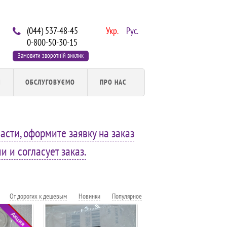
(044) 537-48-45
Укр.
Рус.
0-800-50-30-15
Замовити зворотній виклик
И
ОБСЛУГОВУЄМО
ПРО НАС
асти, оформите заявку на заказ
 и согласует заказ.
От дорогих к дешевым
Новинки
Популярное