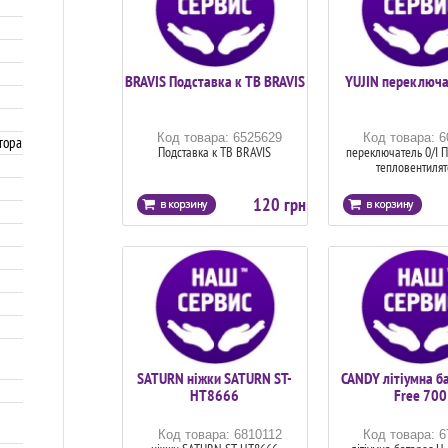
BRAVIS Подставка к ТВ BRAVIS
YUJIN переключа
Код товара: 6525629
Код товара: 
тора
Подставка к ТВ BRAVIS
переключатель 0/I 
тепловентиля
120 грн
SATURN ніжки SATURN ST-
CANDY літіумна б
HT8666
Free 700
Код товара: 6810112
Код товара: 