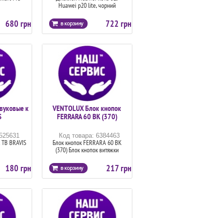
Huawei p20 lite, чорний
680 грн
722 грн
вуковые к
VENTOLUX Блок кнопок
S
FERRARA 60 BK (370)
6525631
Код товара: 6384463
 ТВ BRAVIS
Блок кнопок FERRARA 60 BK
(370) Блок кнопок витяжки
180 грн
217 грн