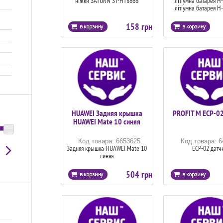
ніжки SATURN ST-HT8666
літіумна батарея H
літіумна батарея H
158 грн
HUAWEI Задняя крышка
PROFIT M ЕСР-02
HUAWEI Mate 10 синяя
Код товара: 6653625
Код товара: 
Задняя крышка HUAWEI Mate 10
ЕСР-02 датч
синяя
504 грн