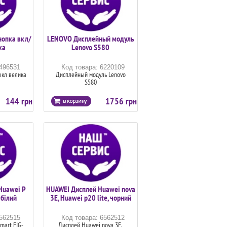
нопка вкл/
LENOVO Дисплейный модуль
ка
Lenovo S580
6496531
Код товара: 6220109
ыкл велика
Дисплейный модуль Lenovo
S580
144 грн
1756 грн
Huawei P
HUAWEI Дисплей Huawei nova
 білий
3E, Huawei p20 lite, чорний
6562515
Код товара: 6562512
mart FIG-
Дисплей Huawei nova 3E,