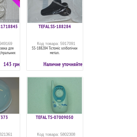
81718845
TEFAL SS-188284
5949169
Код товара: 5917091
авка для
SS-188284 Тістоміс хлібопічки
д/пральних
метал.
143 грн
Наличие уточняйте
7373
TEFAL TS-07009050
5821361
Код товара: 5802308