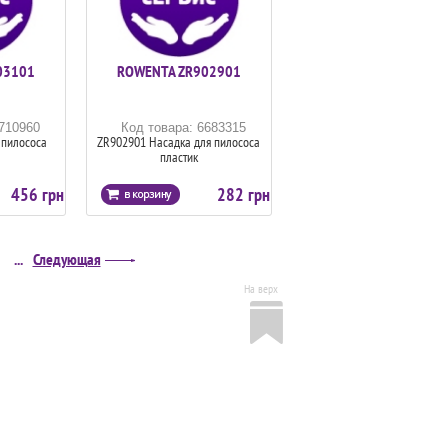
03101
ROWENTA ZR902901
6710960
Код товара: 6683315
 пилососа
ZR902901 Насадка для пилососа
пластик
456 грн
282 грн
...
Следующая
На верх