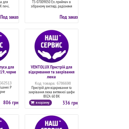
а для
TS-07009050 Ел. приймач в
Х печі,
зібраному вигляді, радіоняня
Под заказ
Под заказ
пуса для
VENTOLUX Пристрій для
19, чорне
відкривання та закрівання
люка
6562513
Код товара: 6786698
Huawei P
Пристрій для відкривання та
орне
закрівання люка витяжної шафи
IBIZA 60 BK
806 грн
336 грн