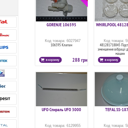
GORENJE 106595
WHIRLPOOL 4812
Код товара: 6027947
Код товара: 
106595 Клапан
481281718845 Підст
зменшення вібрації 
машин
288 грн
UFO Спираль UFO 3000
TEFAL SS-18
Код товара: 6129955
Код товара: 