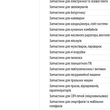
Запчастини для електричної та газової плити
Запчастини для зволожувачів
Запчастини для йогуртниці
Запчастини для кавоварки
Запчастини для кондиціонера, спліт-системи
Запчастини для кухонних комбайнів
Запчастини для масляного радіатора, вентиля
Запчастини для міксерів
Запчастини для мультіварок, пароварок
Запчастини для м'ясорубки
Запчастини для пилососа
Запчастини для планшетного ПК
Запчастини для повітроочисника і витяжки
Запчастини для посудомийної машини
Запчастини для пральних машин
Запчастини для прасок, відпарювачів,
парогенераторів
Запчастини для СВЧ-печей (мікрохвильовок)
Запчастини для смартфонів та мобільних
телефонів