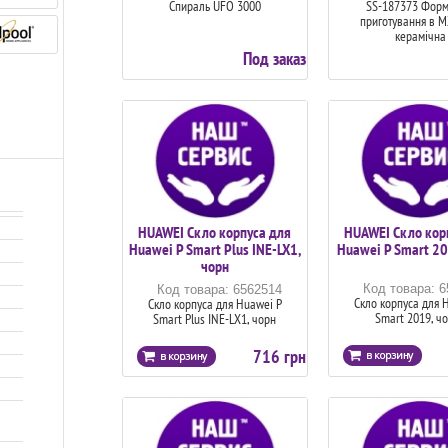
Спираль UFO 3000
SS-187373 Форм
приготування в М
керамічна
Под заказ
HUAWEI Скло корпуса для
HUAWEI Скло кор
Huawei P Smart Plus INE-LX1,
Huawei P Smart 20
чорн
Код товара: 
Код товара: 6562514
Скло корпуса для 
Скло корпуса для Huawei P
Smart 2019, ч
Smart Plus INE-LX1, чорн
716 грн