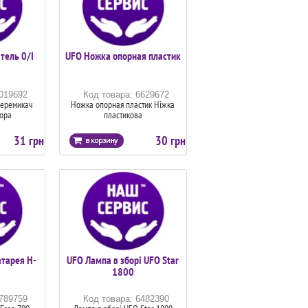
тель 0/I
UFO Ножка опорная пластик
6019692
Код товара: 6629672
Перемикач
Ножка опорная пластик Ніжка
тора
пластикова
31 грн
30 грн
атарея H-
UFO Лампа в зборі UFO Star
1800
6789759
Код товара: 6482390