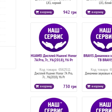
LX1, чорний
LX1, білий
942 грн
HUAWEI Дисплей Huawei Honor
BRAVIS Динамики з
7A Pro, 7c , Y6(2018), Y6 Pr
ТВ BRAVI
Код товара: 6562511
Код товара: 
Дисплей Huawei Honor 7A Pro,
Динамики звуковые к
7c , Y6(2018), Y6 Pr
730 грн