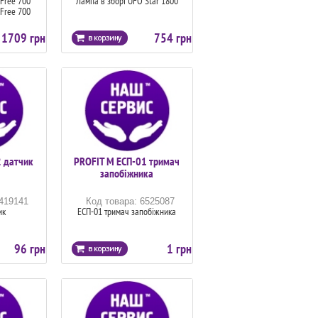
-Free 700
Лампа в зборі UFO Star 1800
-Free 700
1709 грн
754 грн
 датчик
PROFIT M ЕСП-01 тримач
запобіжника
6419141
Код товара: 6525087
ик
ЕСП-01 тримач запобіжника
96 грн
1 грн