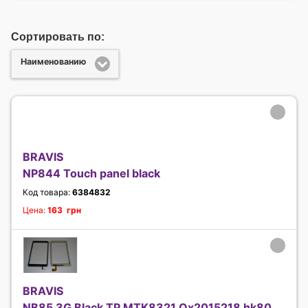
Сортировать по:
Наименованию
BRAVIS
NP844 Touch panel black
Код товара:
6384832
Цена:
163 грн
BRAVIS
NB85 3G Black TP MTK8321 Qx2015218 hk80dr2798-v01