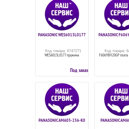
PANASONIC WES6013L0177
PANASONIC F606
Код товара: 6747271
Код товара: 
WES6013L0177 пружина
F606YBH20GP плата 
Под заказ
PANASONIC AMA05-236-K0
PANASONIC AMA