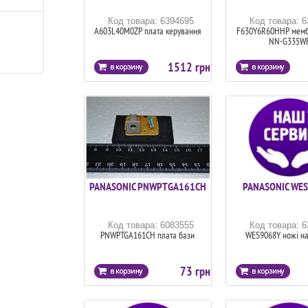
Код товара: 6394695
Код товара: 
A603L40M0ZP плата керування
F630Y6R60HHP мем
NN-G335W
1512 грн
PANASONIC PNWPTGA161CH
PANASONIC WE
Код товара: 6083555
Код товара: 
PNWPTGA161CH плата бази
WES9068Y ножі на
73 грн