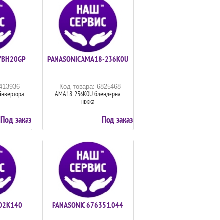
YBH20GP
PANASONIC AMA18-236K0U
6413936
Код товара: 6825468
інвертора
AMA18-236K0U блендерна
ніжка
Под заказ
Под заказ
02K140
PANASONIC 676351.044