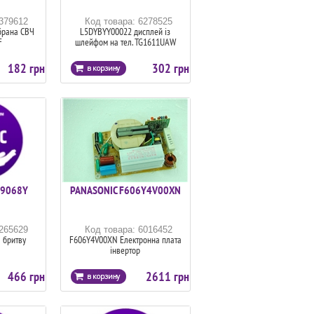
6379612
Код товара: 6278525
брана СВЧ
L5DYBYY00022 дисплей із
F
шлейфом на тел. TG1611UAW
182 грн
302 грн
S9068Y
PANASONIC F606Y4V00XN
6265629
Код товара: 6016452
 бритву
F606Y4V00XN Електронна плата
інвертор
466 грн
2611 грн