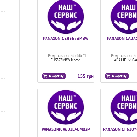
PANASONIC EH5573MBW
PANASONIC ADA
Код товара: 6538671
Код товара: 
EH5573MBW Мотор
ADA11E166 Се
155 грн
PANASONIC A603L40M0ZP
PANASONIC F630