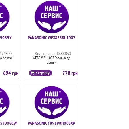
S9089Y
PANASONIC WES8258L1007
6474390
Код товара: 6588650
а бритву
WES8258L1007 Головка до
бритви
694 грн
778 грн
BS300GEW
PANASONIC F891P8H00SXP