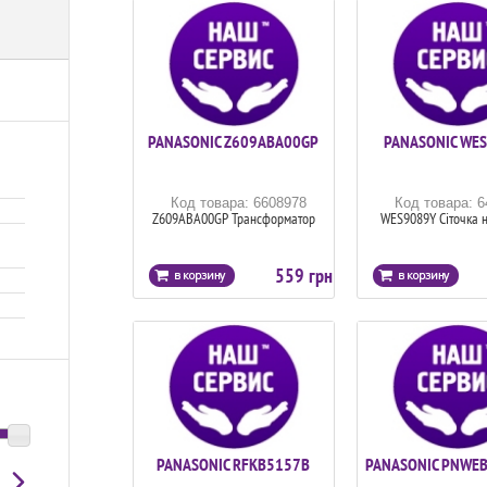
PANASONIC Z609ABA00GP
PANASONIC WE
Код товара: 6608978
Код товара: 
Z609ABA00GP Трансформатор
WES9089Y Сіточка н
559 грн
PANASONIC RFKB5157B
PANASONIC PNWE