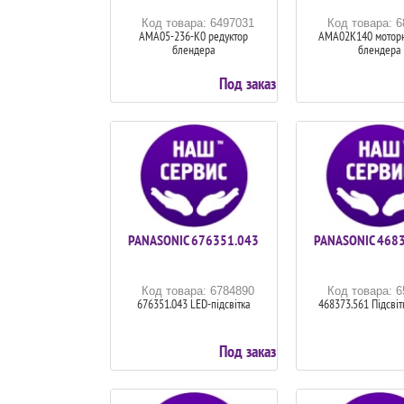
Код товара: 6497031
Код товара: 
AMA05-236-K0 редуктор
AMA02K140 моторн
блендера
блендера
Под заказ
PANASONIC 676351.043
PANASONIC 468
Код товара: 6784890
Код товара: 
676351.043 LED-підсвітка
468373.561 Підсвіт
Под заказ