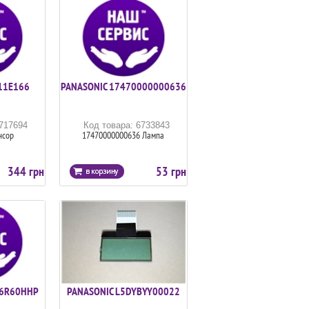
11E166
PANASONIC 17470000000636
6717694
Код товара: 6733843
нсор
17470000000636 Лампа
344 грн
53 грн
Y6R60HHP
PANASONIC L5DYBYY00022