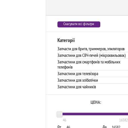
Скасувати всі фільтри
Категорії
Запчасти для бритв, триммеров, эпиляторов
Запчастини для СВЧ-печей (мікрохвильовок)
Запчастини для смартфонів та мобільних
телефонів
Запчастини для телевізора
Запчастини для хлібопічки
Запчастини для чайників
ЦЕНА:
46
16582
От
До