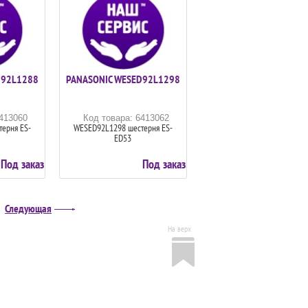
D92L1288
PANASONIC WESED92L1298
6413060
Код товара: 6413062
ерня ES-
WESED92L1298 шестерня ES-
ED53
Под заказ
Под заказ
Следующая
На верх