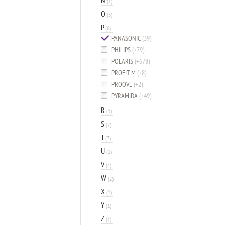
N
(1)
O
(3)
P
(6)
PANASONIC
(39)
PHILIPS
(+79)
POLARIS
(+678)
PROFIT M
(+8)
PROOVE
(+2)
PYRAMIDA
(+49)
R
(3)
S
(7)
T
(7)
U
(1)
V
(4)
W
(2)
X
(1)
Y
(1)
Z
(1)