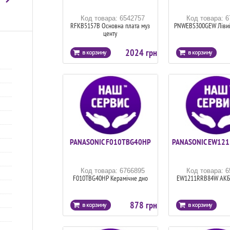
Код товара: 6542757
Код товара: 
RFKB5157B Основна плата муз
PNWEBS300GEW Лівий
центу
2024 грн
PANASONIC F010TBG40HP
PANASONIC EW12
Код товара: 6766895
Код товара: 
F010TBG40HP Керамічне дно
EW1211RRB84W АКБ 
878 грн