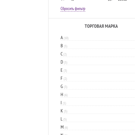
Сбросить фильтр
ТОРГОВАЯ МАРКА
A
(10)
B
(5)
C
(2)
D
(5)
E
(3)
F
(2)
G
(3)
H
(6)
I
(1)
K
(5)
L
(5)
M
(6)