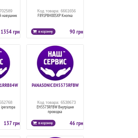
6702589
Код товара: 6661656
 навушник
F891P8H00SXP Кнопка
1354 грн
90 грн
11RRB84W
PANASONIC EH5573RFBW
6552768
Код товара: 6538673
ірегатора
EH5573RFBW Внутрішня
проводка
137 грн
46 грн