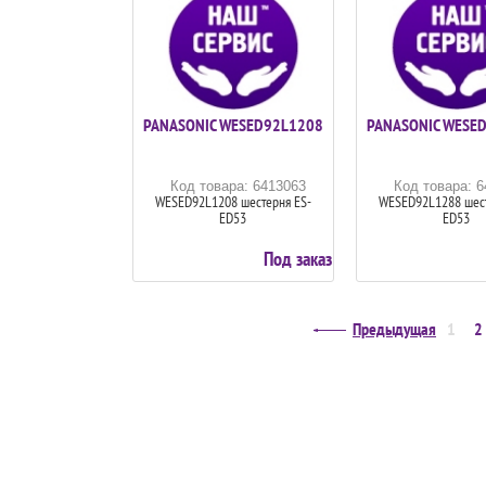
PANASONIC WESED92L1208
PANASONIC WESE
Код товара: 6413063
Код товара: 
WESED92L1208 шестерня ES-
WESED92L1288 шест
ED53
ED53
Под заказ
Предыдущая
1
2