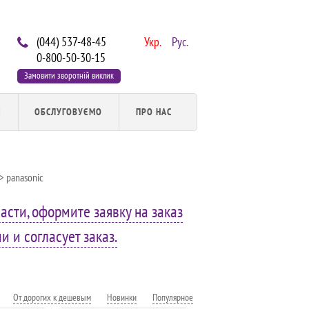
(044) 537-48-45
Укр.
Рус.
0-800-50-30-15
Замовити зворотній виклик
И
ОБСЛУГОВУЄМО
ПРО НАС
> panasonic
асти, оформите заявку на заказ
 и согласует заказ.
От дорогих к дешевым
Новинки
Популярное