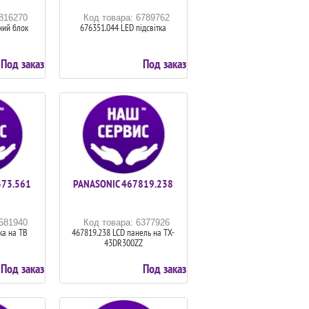
6816270
Код товара: 6789762
ий блок
676351.044 LED підсвітка
Под заказ
Под заказ
373.561
PANASONIC 467819.238
6581940
Код товара: 6377926
ка на ТВ
467819.238 LCD панель на TX-
43DR300ZZ
Под заказ
Под заказ