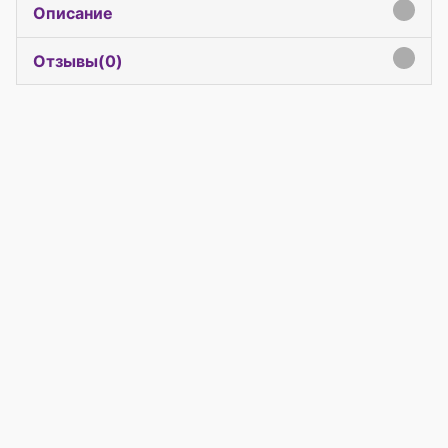
Описание
click to expand contents
Отзывы(
0
)
click to expand contents