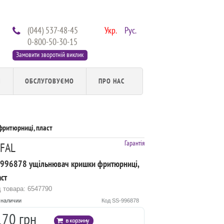
(044) 537-48-45
Укр.
Рус.
0-800-50-30-15
Замовити зворотній виклик
И
ОБСЛУГОВУЄМО
ПРО НАС
ритюрниці, пласт
Гарантія
FAL
-996878 ущільнювач кришки фритюрниці,
ст
 товара: 6547790
 наличии
Код SS-996878
170 грн