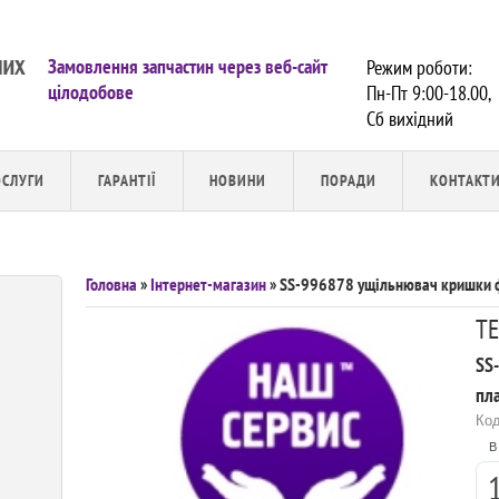
Замовлення запчастин через веб-сайт
Режим роботи:
цілодобове
Пн-Пт 9:00-18.00,
Сб вихiдний
ОСЛУГИ
ГАРАНТІЇ
НОВИНИ
ПОРАДИ
КОНТАКТ
Головна
»
Інтернет-магазин
» SS-996878 ущільнювач кришки ф
TE
SS
пла
Код
В