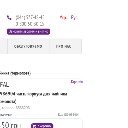
(044) 537-48-45
Укр.
Рус.
0-800-50-30-15
Замовити зворотній виклик
И
ОБСЛУГОВУЄМО
ПРО НАС
йника (термопота)
Гарантія
FAL
-986904 часть корпуса для чайника
ермопота)
 товара: 6566293
 наличии
Код SS-986904
550 грн