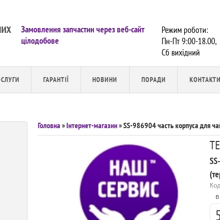
Замовлення запчастин через веб-сайт
Режим роботи:
цілодобове
Пн-Пт 9:00-18.00,
Сб вихiдний
ОСЛУГИ
ГАРАНТІЇ
НОВИНИ
ПОРАДИ
КОНТАКТ
Головна
»
Інтернет-магазин
» SS-986904 часть корпуса для ча
TE
SS
(т
Код
В