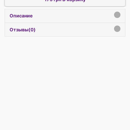
Описание
click to expand contents
Отзывы(
0
)
click to expand contents