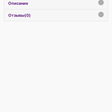
Описание
click to expand contents
Отзывы(
0
)
click to expand contents