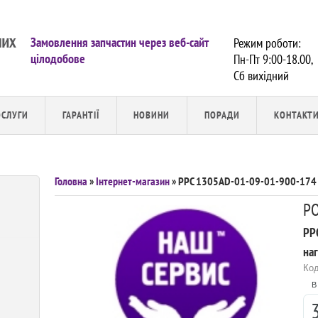
Замовлення запчастин через веб-сайт
Режим роботи:
цілодобове
Пн-Пт 9:00-18.00,
Сб вихiдний
ОСЛУГИ
ГАРАНТІЇ
НОВИНИ
ПОРАДИ
КОНТАКТ
Головна
»
Інтернет-магазин
» PPC 1305AD-01-09-01-900-174 
PO
PP
на
Код
В