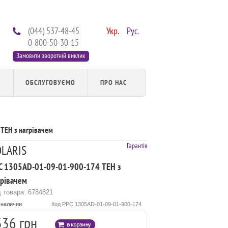
(044) 537-48-45
Укр.
Рус.
0-800-50-30-15
Замовити зворотній виклик
И
ОБСЛУГОВУЄМО
ПРО НАС
ТЕН з нагрівачем
Гарантія
LARIS
C 1305AD-01-09-01-900-174 ТЕН з
грівачем
 товара: 6784821
 наличии
Код PPC 1305AD-01-09-01-900-174
336 грн