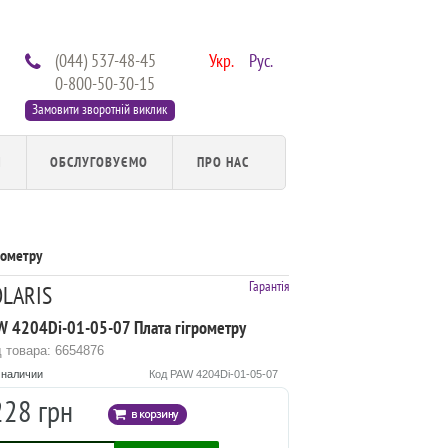
(044) 537-48-45
Укр.
Рус.
0-800-50-30-15
Замовити зворотній виклик
И
ОБСЛУГОВУЄМО
ПРО НАС
рометру
Гарантія
LARIS
W 4204Di-01-05-07 Плата гігрометру
 товара: 6654876
 наличии
Код PAW 4204Di-01-05-07
228 грн