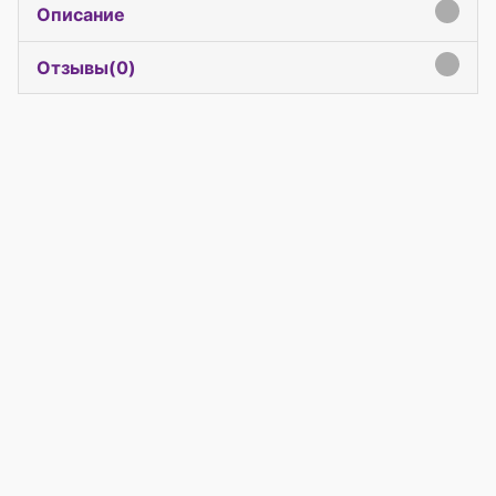
Описание
click to expand contents
Отзывы(
0
)
click to expand contents