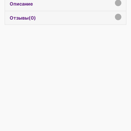
Описание
click to expand contents
Отзывы(
0
)
click to expand contents