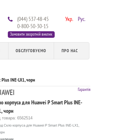
(044) 537-48-45
Укр.
Рус.
0-800-50-30-15
Замовити зворотній виклик
И
ОБСЛУГОВУЄМО
ПРО НАС
 Plus INE-LX1, чорн
Гарантія
UAWEI
о корпуса для Huawei P Smart Plus INE-
, чорн
 товара: 6562514
од Скло корпуса для Huawei P Smart Plus INE-LX1,
орн
 наличии