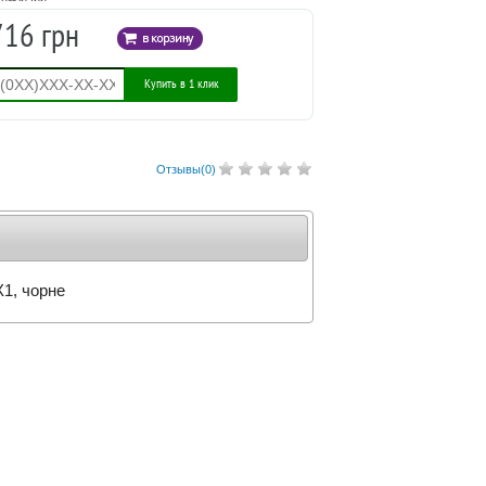
716 грн
Купить в 1 клик
Отзывы(
0
)
X1, чорне