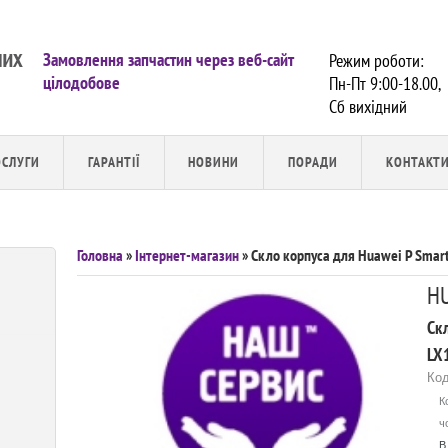
Замовлення запчастин через веб-сайт
Режим роботи:
цілодобове
Пн-Пт 9:00-18.00,
Сб вихiдний
ОСЛУГИ
ГАРАНТІЇ
НОВИНИ
ПОРАДИ
КОНТАКТ
Головна
»
Інтернет-магазин
» Скло корпуса для Huawei P Smart
H
Скл
LX1
Код
К
ч
В