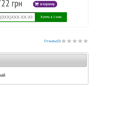
722 грн
Купить в 1 клик
Отзывы(
0
)
ний