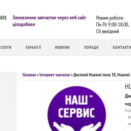
Замовлення запчастин через веб-сайт
Режим роботи:
цілодобове
Пн-Пт 9:00-18.00,
Сб вихiдний
ОСЛУГИ
ГАРАНТІЇ
НОВИНИ
ПОРАДИ
КОНТАКТ
Головна
»
Інтернет-магазин
» Дисплей Huawei nova 3E, Huawei 
H
Дис
чо
Код
В
н