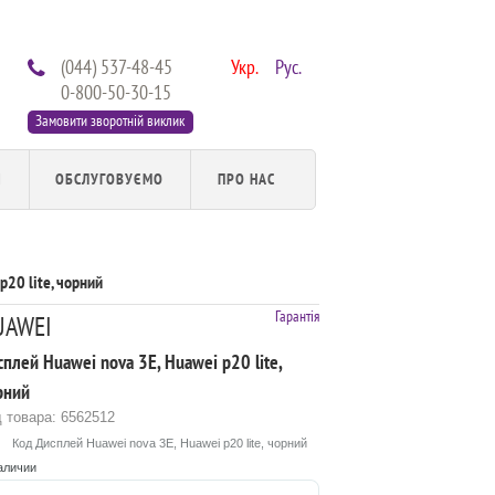
(044) 537-48-45
Укр.
Рус.
0-800-50-30-15
Замовити зворотній виклик
И
ОБСЛУГОВУЄМО
ПРО НАС
p20 lite, чорний
Гарантія
UAWEI
плей Huawei nova 3E, Huawei p20 lite,
рний
 товара: 6562512
Код Дисплей Huawei nova 3E, Huawei p20 lite, чорний
аличии