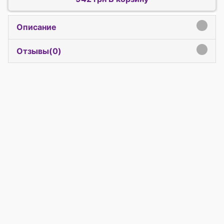
Описание
click to expand contents
Отзывы(
0
)
click to expand contents