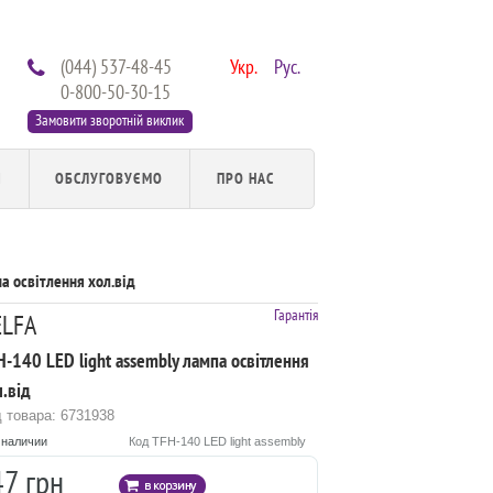
(044) 537-48-45
Укр.
Рус.
0-800-50-30-15
Замовити зворотній виклик
И
ОБСЛУГОВУЄМО
ПРО НАС
а освітлення хол.від
Гарантія
ELFA
-140 LED light assembly лампа освітлення
.від
 товара: 6731938
 наличии
Код TFH-140 LED light assembly
47 грн