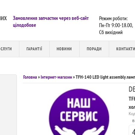
Замовлення запчастин через веб-сайт
Режим роботи:
цілодобове
Пн-Пт 9:00-18.00,
Сб вихiдний
ОСЛУГИ
ГАРАНТІЇ
НОВИНИ
ПОРАДИ
КОНТАКТ
Головна
»
Інтернет-магазин
» TFH-140 LED light assembly ламп
D
TFH
хол
Код
В