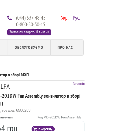
(044) 537-48-45
Укр.
Рус.
0-800-50-30-15
Замовити зворотній виклик
И
ОБСЛУГОВУЄМО
ПРО НАС
тор в зборі МХП
Гарантія
ELFA
-201DW Fan Assembly вентилятор в зборі
П
 товара: 6506253
 наличии
Код MD-201DW Fan Assembly
64 грн