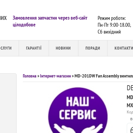
Замовлення запчастин через веб-сайт
Режим роботи:
цілодобове
Пн-Пт 9:00-18.00,
Сб вихiдний
ОСЛУГИ
ГАРАНТІЇ
НОВИНИ
ПОРАДИ
КОНТАКТ
Головна
»
Інтернет-магазин
» MD-201DW Fan Assembly вентиля
D
MD
МХ
Код
В