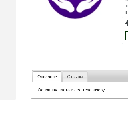
К
T
В
Описание
Отзывы
Основная плата к лед телевизору