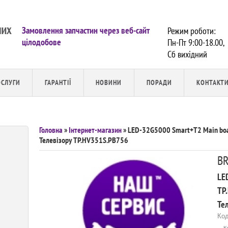
Замовлення запчастин через веб-сайт
Режим роботи:
цілодобове
Пн-Пт 9:00-18.00,
Сб вихiдний
ОСЛУГИ
ГАРАНТІЇ
НОВИНИ
ПОРАДИ
КОНТАКТ
Головна
»
Інтернет-магазин
» LED-32G5000 Smart+T2 Main boa
Телевізору TP.HV351S.PB756
BR
LE
TP
Те
Код