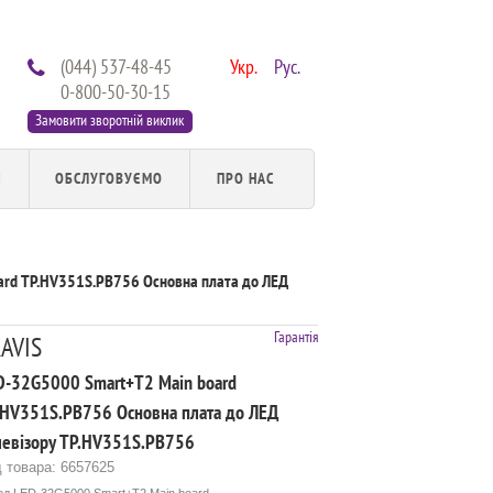
(044) 537-48-45
Укр.
Рус.
0-800-50-30-15
Замовити зворотній виклик
И
ОБСЛУГОВУЄМО
ПРО НАС
rd TP.HV351S.PB756 Основна плата до ЛЕД
Гарантія
AVIS
D-32G5000 Smart+T2 Main board
.HV351S.PB756 Основна плата до ЛЕД
левізору TP.HV351S.PB756
 товара: 6657625