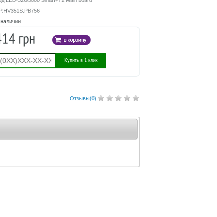
од LED-32G5000 Smart+T2 Main board
P.HV351S.PB756
 наличии
414 грн
Купить в 1 клик
Отзывы(
0
)