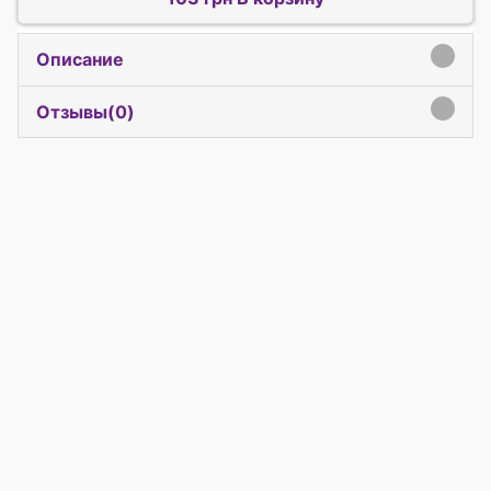
Описание
click to expand contents
Отзывы(
0
)
click to expand contents