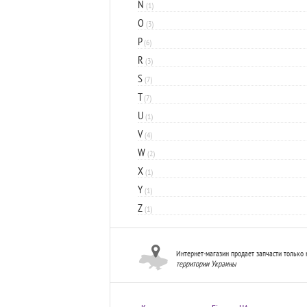
N
(1)
O
(3)
P
(6)
R
(3)
S
(7)
T
(7)
U
(1)
V
(4)
W
(2)
X
(1)
Y
(1)
Z
(1)
Интернет-магазин продает запчасти только 
территории Украины