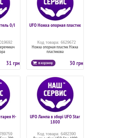
тель 0/I
UFO Ножка опорная пластик
6019692
Код товара: 6629672
Перемикач
Ножка опорная пластик Ніжка
тора
пластикова
31 грн
30 грн
атарея H-
UFO Лампа в зборі UFO Star
1800
6789759
Код товара: 6482390