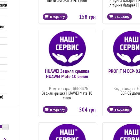
ніжки SATURN ST-HT8666
літіумна батарея H
онов
літіумна батарея H
158 грн
шин
HUAWEI Задняя крышка
PROFIT M ЕСР-02
HUAWEI Mate 10 синяя
Код товара: 6653625
Код товара: 
Задняя крышка HUAWEI Mate 10
ЕСР-02 датч
в)
синяя
504 грн