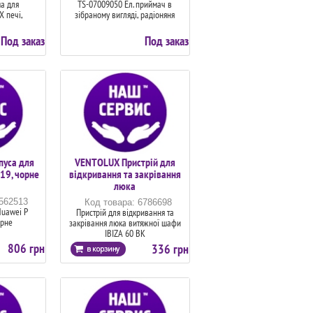
а для
TS-07009050 Ел. приймач в
Х печі,
зібраному вигляді, радіоняня
Под заказ
Под заказ
пуса для
VENTOLUX Пристрій для
19, чорне
відкривання та закрівання
люка
6562513
Код товара: 6786698
Huawei P
Пристрій для відкривання та
орне
закрівання люка витяжної шафи
IBIZA 60 BK
806 грн
336 грн