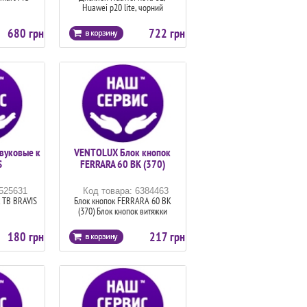
Huawei p20 lite, чорний
680 грн
722 грн
вуковые к
VENTOLUX Блок кнопок
S
FERRARA 60 BK (370)
6525631
Код товара: 6384463
 ТВ BRAVIS
Блок кнопок FERRARA 60 BK
(370) Блок кнопок витяжки
180 грн
217 грн