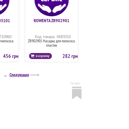
03101
ROWENTA ZR902901
6710960
Код товара: 6683315
 пилососа
ZR902901 Насадка для пилососа
пластик
456 грн
282 грн
...
Следующая
На верх