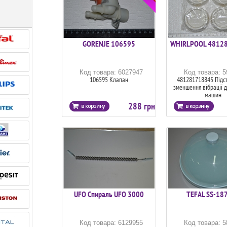
GORENJE 106595
WHIRLPOOL 4812
Код товара: 6027947
Код товара: 
106595 Клапан
481281718845 Підст
зменшення вібрації 
машин
288 грн
UFO Спираль UFO 3000
TEFAL SS-18
Код товара: 6129955
Код товара: 