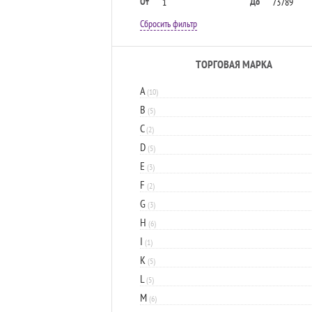
От
До
Сбросить фильтр
ТОРГОВАЯ МАРКА
A
(10)
B
(5)
C
(2)
D
(5)
E
(3)
F
(2)
G
(3)
H
(6)
I
(1)
K
(5)
L
(5)
M
(6)