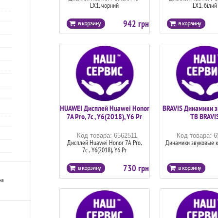
LX1, чорний
LX1, білий
942 грн
HUAWEI Дисплей Huawei Honor
BRAVIS Динамики з
7A Pro, 7c , Y6(2018), Y6 Pr
ТВ BRAVI
Код товара: 6562511
Код товара: 
Дисплей Huawei Honor 7A Pro,
Динамики звуковые к
7c , Y6(2018), Y6 Pr
730 грн
на