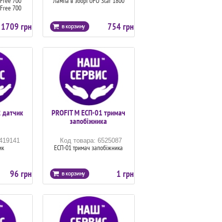
-Free 700
Лампа в зборі UFO Star 1800
-Free 700
1709 грн
754 грн
 датчик
PROFIT M ЕСП-01 тримач
запобіжника
6419141
Код товара: 6525087
ик
ЕСП-01 тримач запобіжника
96 грн
1 грн