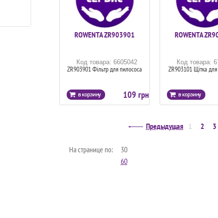
ROWENTA ZR903901
ROWENTA ZR9
Код товара: 6605042
Код товара: 
ZR903901 Фільтр для пилососа
ZR903101 Щітка для
109 грн
Предыдущая
1
2
3
На странице по:
30
60