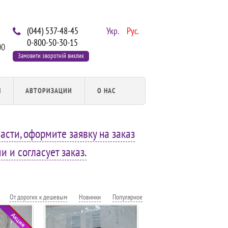
(044) 537-48-45
Укр.
Рус.
0-800-50-30-15
00
Замовити зворотній виклик
Ы
АВТОРИЗАЦИИ
О НАС
асти, оформите заявку на заказ
 и согласует заказ.
От дорогих к дешевым
Новинки
Популярное