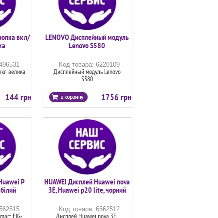
нопка вкл/
LENOVO Дисплейный модуль
ка
Lenovo S580
6496531
Код товара: 6220109
ыкл велика
Дисплейный модуль Lenovo
S580
144 грн
1756 грн
Huawei P
HUAWEI Дисплей Huawei nova
 білий
3E, Huawei p20 lite, чорний
6562515
Код товара: 6562512
mart FIG-
Дисплей Huawei nova 3E,