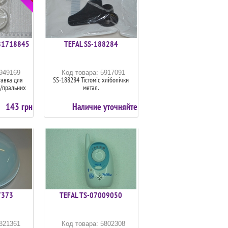
81718845
TEFAL SS-188284
5949169
Код товара: 5917091
авка для
SS-188284 Тістоміс хлібопічки
д/пральних
метал.
143 грн
Наличие уточняйте
7373
TEFAL TS-07009050
5821361
Код товара: 5802308