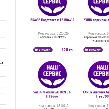
BRAVIS Подставка к ТВ BRAVIS
YUJIN переключа
Код товара: 6525629
Код товара: 
Подставка к ТВ BRAVIS
переключатель 0/I 
тепловентиля
120 грн
ра
SATURN ніжки SATURN ST-
CANDY літіумна б
HT8666
Free 700
Код товара: 6810112
Код товара: 