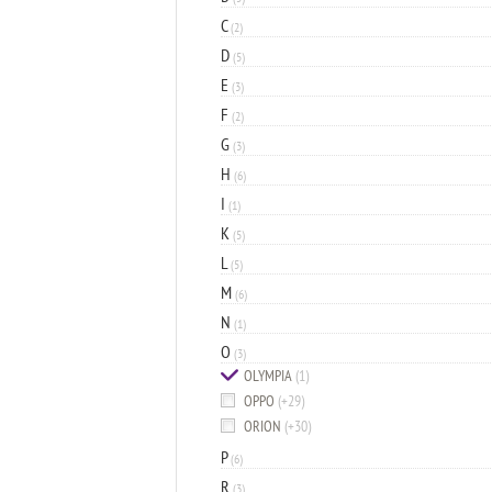
C
(2)
D
(5)
E
(3)
F
(2)
G
(3)
H
(6)
I
(1)
K
(5)
L
(5)
M
(6)
N
(1)
O
(3)
OLYMPIA
(1)
OPPO
(+29)
ORION
(+30)
P
(6)
R
(3)