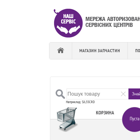
МАГАЗИН ЗАПЧАСТИН
П
Зна
Наприклад: SJL55CRD
КОРЗИНА
Пуста