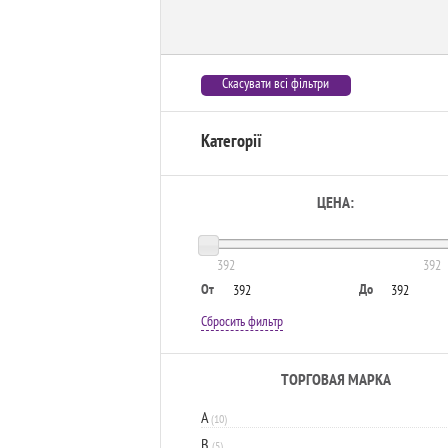
Скасувати всі фільтри
Категорії
ЦЕНА:
392
392
От
До
Сбросить фильтр
ТОРГОВАЯ МАРКА
A
(10)
B
(5)