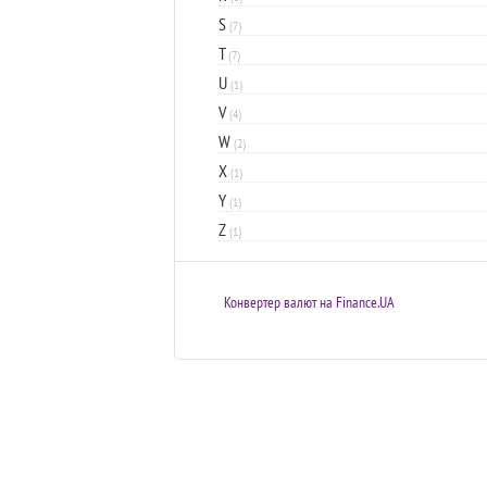
S
(7)
T
(7)
U
(1)
V
(4)
W
(2)
X
(1)
Y
(1)
Z
(1)
Конвертер валют на Finance.UA