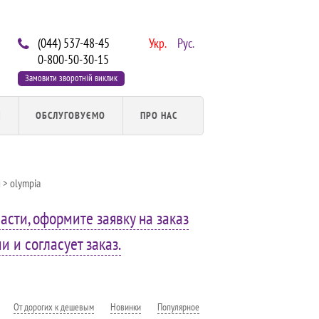
(044) 537-48-45
Укр.
Рус.
0-800-50-30-15
Замовити зворотній виклик
И
ОБСЛУГОВУЄМО
ПРО НАС
й
> olympia
асти, оформите заявку на заказ
 и согласует заказ.
От дорогих к дешевым
Новинки
Популярное