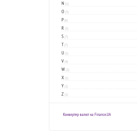
N
(1)
O
(3)
P
(6)
R
(3)
S
(7)
T
(7)
U
(1)
V
(4)
W
(2)
X
(1)
Y
(1)
Z
(1)
Конвертер валют на Finance.UA