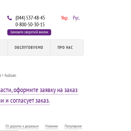
(044) 537-48-45
Укр.
Рус.
0-800-50-30-15
Замовити зворотній виклик
И
ОБСЛУГОВУЄМО
ПРО НАС
й
> hubsan
асти, оформите заявку на заказ
 и согласует заказ.
От дорогих к дешевым
Новинки
Популярное