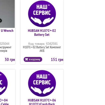
 U Wrench
HUBSAN H107C+-02
Battery Set
6325044
Код товара: 6342591
нструмент
H107C+-02 Battery Set Комплект
ллерів
АКБ
30 грн
151 грн
C+-04
HUBSAN H107C+-06
 Cable
H107C+Crash Pack