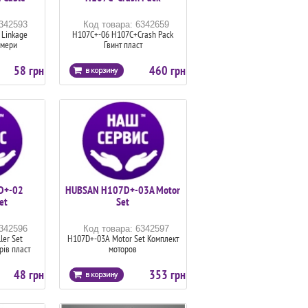
6342593
Код товара: 6342659
 Linkage
H107C+-06 H107C+Crash Pack
амери
Гвинт пласт
58 грн
460 грн
D+-02
HUBSAN H107D+-03A Motor
et
Set
6342596
Код товара: 6342597
ler Set
H107D+-03A Motor Set Комплект
ів пласт
моторов
48 грн
353 грн