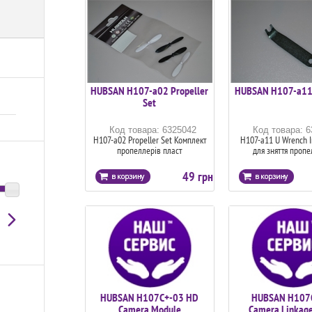
HUBSAN H107-a02 Propeller
HUBSAN H107-a11
Set
Код товара: 6325042
Код товара: 
H107-a02 Propeller Set Комплект
H107-a11 U Wrench І
пропеллерів пласт
для зняття пропе
49 грн
HUBSAN H107C+-03 HD
HUBSAN H107
Camera Module
Camera Linkage