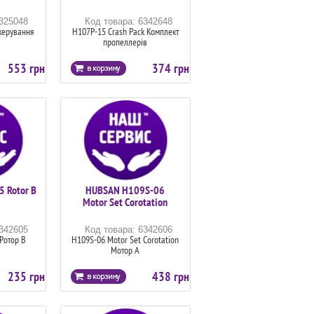
6325048
Код товара: 6342648
керування
H107P-15 Crash Pack Комплект
пропеллерів
553 грн
374 грн
 Rotor B
HUBSAN H109S-06
Motor Set Corotation
6342605
Код товара: 6342606
Ротор В
H109S-06 Motor Set Corotation
Мотор А
235 грн
438 грн