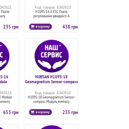
6342611
Код товара: 6342612
 Плата
H109S-14 A ESC Плата
налу
регулювання швидкості А
235 грн
438 грн
S-16
HUBSAN H109S-18
dule
Geomagnetism Sensor-compass
6342614
Код товара: 6342616
X Module
H109S-18 Geomagnetism Sensor-
сигналу
compass Модуль компасу
653 грн
235 грн