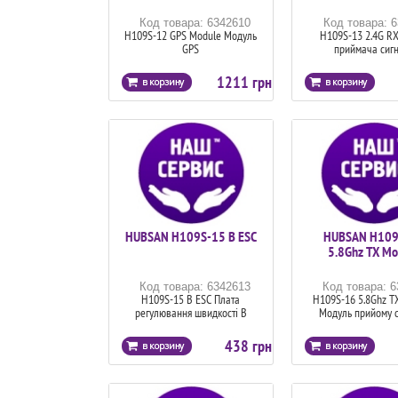
Код товара: 6342610
Код товара: 
H109S-12 GPS Module Модуль
H109S-13 2.4G RX
GPS
приймача сиг
1211 грн
HUBSAN H109S-15 B ESC
HUBSAN H109
5.8Ghz TX Mo
Код товара: 6342613
Код товара: 
H109S-15 B ESC Плата
H109S-16 5.8Ghz T
регулювання швидкості В
Модуль прийому 
438 грн