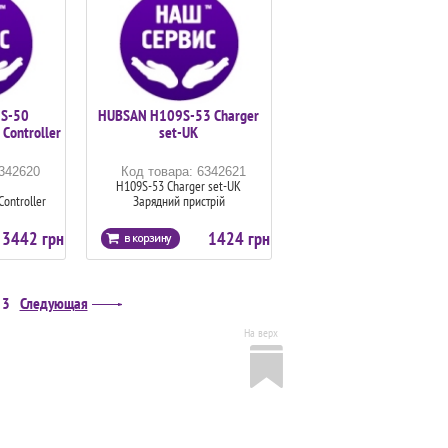
S-50
HUBSAN H109S-53 Charger
Controller
set-UK
6342620
Код товара: 6342621
H109S-53 Charger set-UK
Controller
Зарядний пристрій
3442 грн
1424 грн
3
Следующая
На верх