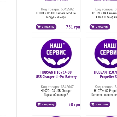
Код товара: 6342592
Код товара: 
H107C+-03 HD Camera Module
H107C+-04 Camera
Модуль камери
Cable Шлейф к
781 грн
HUBSAN H107C+-08
HUBSAN H107
USB Charger-Li-Po Battery
Propeller S
Код товара: 6342647
Код товара: 
H107C+-08 USB Charger
H107D+-02 Propel
Зарядний пристрій
Комплект пропеллер
58 грн