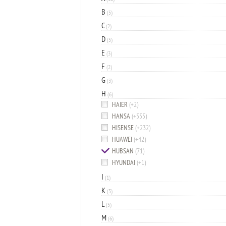
B
(5)
C
(2)
D
(5)
E
(3)
F
(2)
G
(3)
H
(6)
HAIER
(+2)
HANSA
(+555)
HISENSE
(+232)
HUAWEI
(+42)
HUBSAN
(71)
HYUNDAI
(+1)
I
(1)
K
(5)
L
(5)
M
(6)