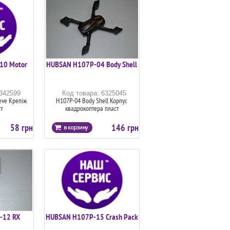
10 Motor
HUBSAN H107P-04 Body Shell
6342599
Код товара: 6325045
eve Крепіж
H107P-04 Body Shell Корпус
т
квадрокоптера пласт
58 грн
146 грн
-12 RX
HUBSAN H107P-15 Crash Pack