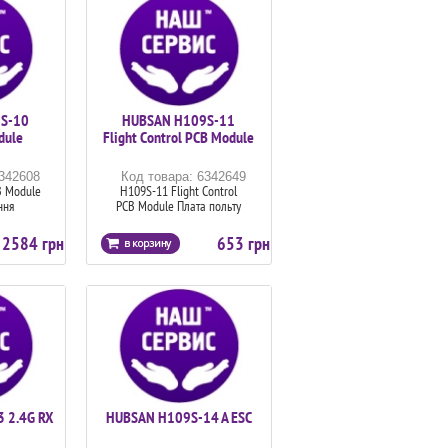
S-10
HUBSAN H109S-11
dule
Flight Control PCB Module
6342608
Код товара: 6342649
B Module
H109S-11 Flight Control
ння
PCB Module Плата польту
2584 грн
653 грн
 2.4G RX
HUBSAN H109S-14 A ESC