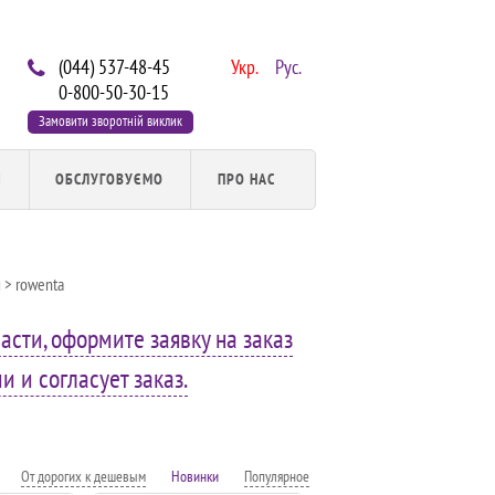
(044) 537-48-45
Укр.
Рус.
0-800-50-30-15
Замовити зворотній виклик
И
ОБСЛУГОВУЄМО
ПРО НАС
й
> rowenta
асти, оформите заявку на заказ
 и согласует заказ.
От дорогих к дешевым
Новинки
Популярное