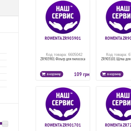
ROWENTA ZR903901
ROWENTA ZR9
Код товара: 6605042
Код товара: 
ZR903901 Фільтр для пилососа
ZR903101 Щітка для
109 грн
ROWENTA ZR901701
ROWENTA ZR7