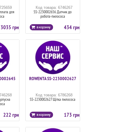
6725659
Код товара: 6746267
плата для
SS-2230002656 Датчик до
оса
робота-пилососа
3035 грн
434 грн
0002645
ROWENTA SS-2230002627
6746268
Код товара: 6786268
орпусна
SS-2230002627 Щітка пилососа
оса
222 грн
173 грн