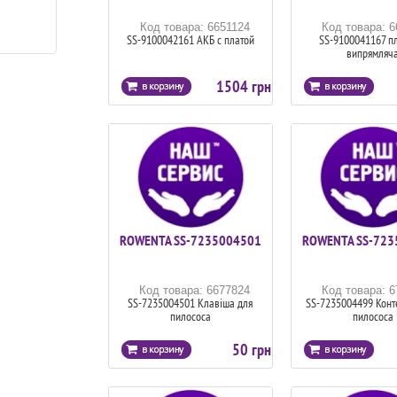
Код товара: 6651124
Код товара: 
SS-9100042161 АКБ с платой
SS-9100041167 пл
випрямляч
1504 грн
ROWENTA SS-7235004501
ROWENTA SS-723
Код товара: 6677824
Код товара: 
SS-7235004501 Клавіша для
SS-7235004499 Конт
пилососа
пилососа
50 грн