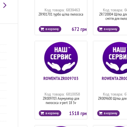
Код товара: 6839463
Код товара: 
ZR901701 турбо щітка пилососа
ZR720004 Щітка для
сміття для пил
672 грн
ROWENTA ZR009703
ROWENTA ZR0
Код товара: 6810058
Код товара: 
ZR009703 Акумулятор для
ZR009600 Щітка для
пилососа x-pert 18 5v
1518 грн