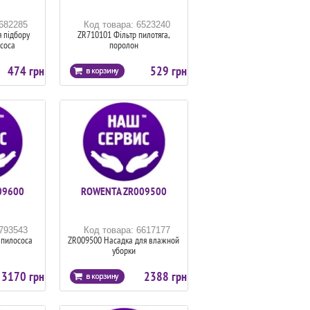
6682285
Код товара: 6523240
 підбору
ZR710101 Фільтр пилотяга,
ососа
поролон
474 грн
529 грн
09600
ROWENTA ZR009500
6793543
Код товара: 6617177
 пилососа
ZR009500 Насадка для влажной
уборки
3170 грн
2388 грн