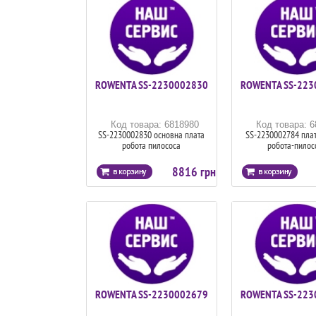
ROWENTA SS-2230002830
ROWENTA SS-223
Код товара: 6818980
Код товара: 
SS-2230002830 основна плата
SS-2230002784 плата
робота пилососа
робота-пилос
8816 грн
ROWENTA SS-2230002679
ROWENTA SS-223