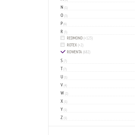
N
(1)
O
(3)
P
(6)
R
(3)
REDMOND
(+123)
ROTEX
(+2)
ROWENTA
(682)
S
(7)
T
(7)
U
(1)
V
(4)
W
(2)
X
(1)
Y
(1)
Z
(1)