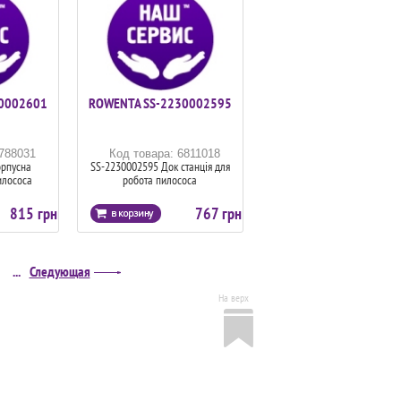
0002601
ROWENTA SS-2230002595
6788031
Код товара: 6811018
орпусна
SS-2230002595 Док станція для
илососа
робота пилососа
815 грн
767 грн
...
Следующая
На верх