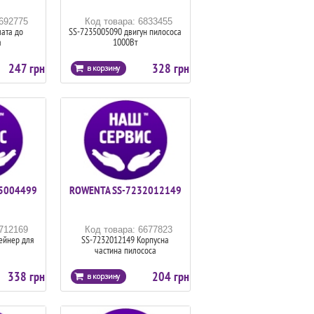
6692775
Код товара: 6833455
ата до
SS-7235005090 двигун пилососа
а
1000Вт
247 грн
328 грн
5004499
ROWENTA SS-7232012149
6712169
Код товара: 6677823
ейнер для
SS-7232012149 Корпусна
частина пилососа
338 грн
204 грн