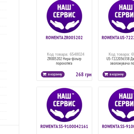
ROWENTA ZR005202
ROWENTA US-722
Код товара: 6548024
Код товара: 
ZR005202 Hepa-фільтр
US-7222036338 Дв
порохотяга
зволожувача по
268 грн
ROWENTA SS-9100042161
ROWENTA SS-910