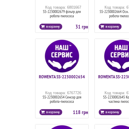
Код товара: 6801667
Код товара: 
SS-2230002679 фільтр для
SS-2230002664 Осн. 
робота-пилососа
робота-пилос
31 грн
ROWENTA SS-2230002654
ROWENTA SS-223
Код товара: 6767726
Код товара: 
SS-2230002654 Сенсор для
SS-2230002645 К
робота-пилососа
частина пилос
118 грн