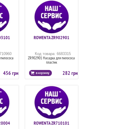
03101
ROWENTA ZR902901
6710960
Код товара: 6683315
 пилососа
ZR902901 Насадка для пилососа
пластик
456 грн
282 грн
20004
ROWENTA ZR710101