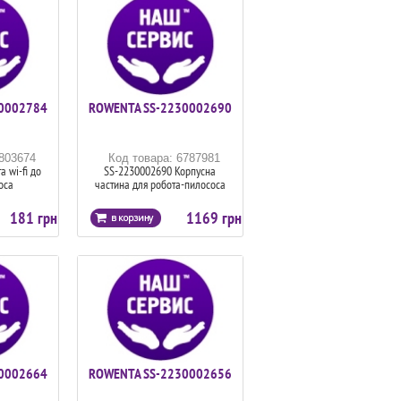
0002784
ROWENTA SS-2230002690
6803674
Код товара: 6787981
 wi-fi до
SS-2230002690 Корпусна
оса
частина для робота-пилососа
181 грн
1169 грн
0002664
ROWENTA SS-2230002656