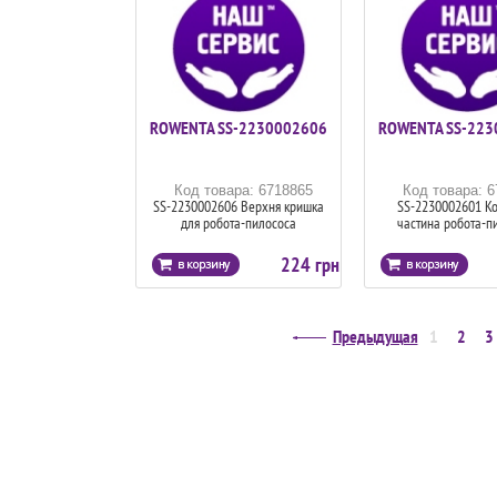
ROWENTA SS-2230002606
ROWENTA SS-223
Код товара: 6718865
Код товара: 
SS-2230002606 Верхня кришка
SS-2230002601 К
для робота-пилососа
частина робота-п
224 грн
Предыдущая
1
2
3