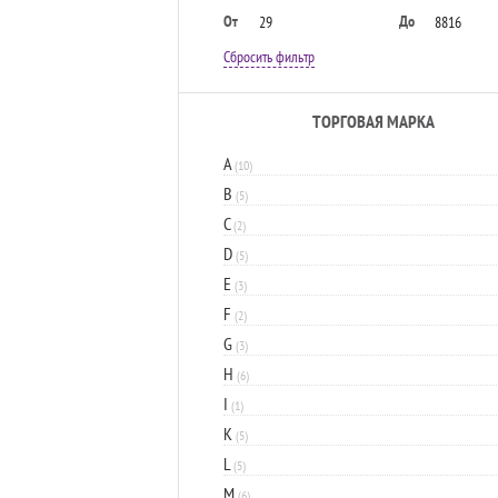
От
До
Сбросить фильтр
ТОРГОВАЯ МАРКА
A
(10)
B
(5)
C
(2)
D
(5)
E
(3)
F
(2)
G
(3)
H
(6)
I
(1)
K
(5)
L
(5)
M
(6)