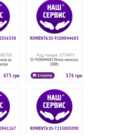
2036338
ROWENTA SS-9100044683
6582792
Код товара: 6776472
игун до
SS-9100044683 Мотор пилососа
вітря
100Вт.
473 грн
576 грн
0041167
ROWENTA SS-7235005090