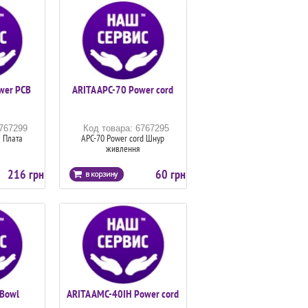
wer PCB
ARITA APC-70 Power cord
6767299
Код товара: 6767295
 Плата
APC-70 Power cord Шнур
живлення
216 грн
60 грн
 Bowl
ARITA AMC-40IH Power cord