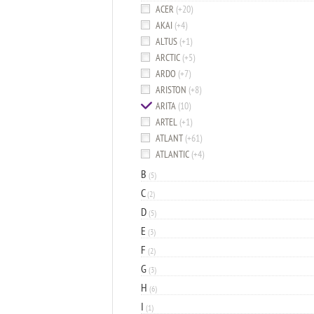
ACER
(+20)
AKAI
(+4)
ALTUS
(+1)
ARCTIC
(+5)
ARDO
(+7)
ARISTON
(+8)
ARITA
(10)
ARTEL
(+1)
ATLANT
(+61)
ATLANTIC
(+4)
B
(5)
C
(2)
D
(5)
E
(3)
F
(2)
G
(3)
H
(6)
I
(1)