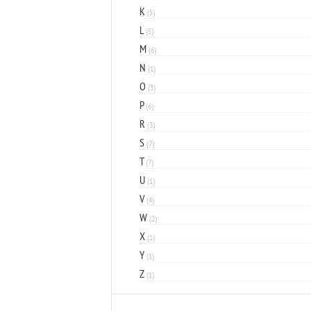
K
(5)
L
(5)
M
(6)
N
(1)
O
(3)
P
(6)
R
(3)
S
(7)
T
(7)
U
(1)
V
(4)
W
(2)
X
(1)
Y
(1)
Z
(1)