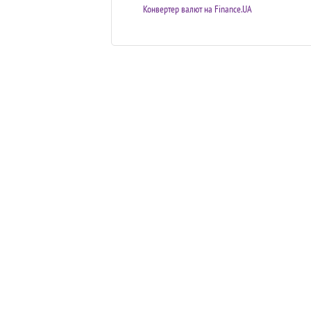
Конвертер валют на Finance.UA
© 2011 - 2026. Наш Сервис
Мобільна версія