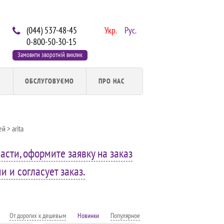
(044) 537-48-45
Укр.
Рус.
0-800-50-30-15
Замовити зворотній виклик
И
ОБСЛУГОВУЄМО
ПРО НАС
ей
> arita
асти, оформите заявку на заказ
 и согласует заказ.
От дорогих к дешевым
Новинки
Популярное