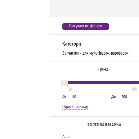
Скасувати всі фільтри
Категорії
Запчастини для мультіварок, пароварок
ЦЕНА:
60
300
От
До
Сбросить фильтр
ТОРГОВАЯ МАРКА
A
(10)