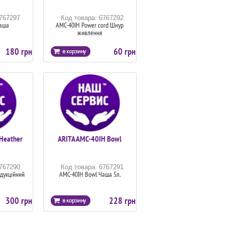
6767297
Код товара: 6767292
Чаша
AMC-40IH Power cord Шнур
живлення
180 грн
60 грн
Heather
ARITA AMC-40IH Bowl
6767290
Код товара: 6767291
дукційний
AMC-40IH Bowl Чаша 5л.
300 грн
228 грн