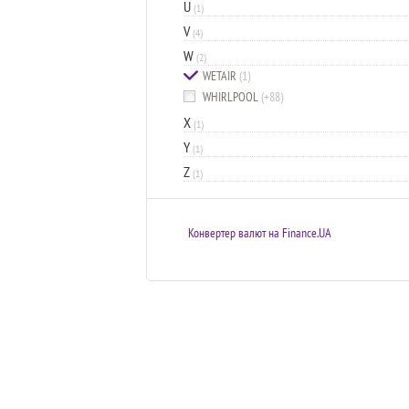
U
(1)
V
(4)
W
(2)
WETAIR
(1)
WHIRLPOOL
(+88)
X
(1)
Y
(1)
Z
(1)
Конвертер валют на Finance.UA