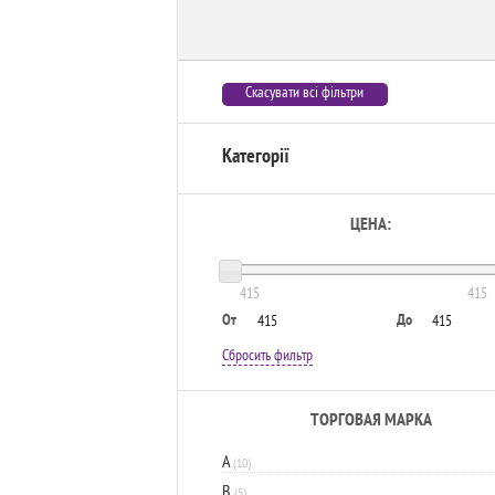
Скасувати всі фільтри
Категорії
ЦЕНА:
415
415
От
До
Сбросить фильтр
ТОРГОВАЯ МАРКА
A
(10)
B
(5)