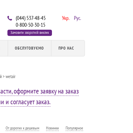
(044) 537-48-45
Укр.
Рус.
0-800-50-30-15
Замовити зворотній виклик
И
ОБСЛУГОВУЄМО
ПРО НАС
й
> wetair
асти, оформите заявку на заказ
 и согласует заказ.
От дорогих к дешевым
Новинки
Популярное