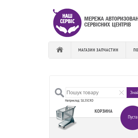
МАГАЗИН ЗАПЧАСТИН
П
Зна
Наприклад: SJL55CRD
КОРЗИНА
Пуста