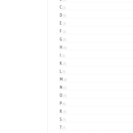
C
(2)
D
(5)
E
(3)
F
(2)
G
(3)
H
(6)
I
(1)
K
(5)
L
(5)
M
(6)
N
(1)
O
(3)
P
(6)
R
(3)
S
(7)
T
(7)