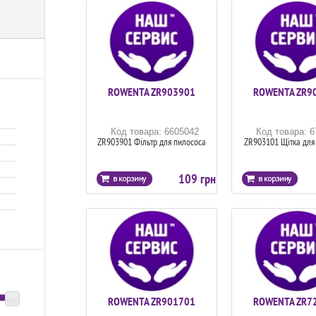
ROWENTA ZR903901
ROWENTA ZR9
Код товара: 6605042
Код товара: 
ZR903901 Фільтр для пилососа
ZR903101 Щітка для
109 грн
ROWENTA ZR901701
ROWENTA ZR7