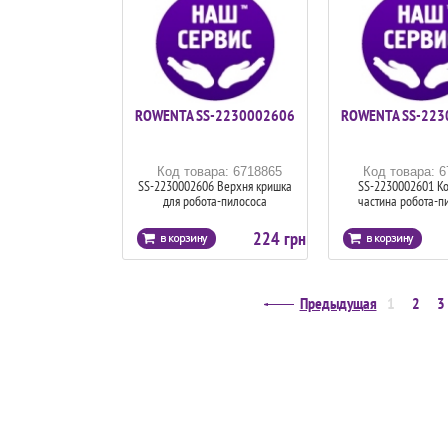
ROWENTA SS-2230002606
ROWENTA SS-223
Код товара: 6718865
Код товара: 
SS-2230002606 Верхня кришка
SS-2230002601 К
для робота-пилососа
частина робота-п
224 грн
Предыдущая
1
2
3