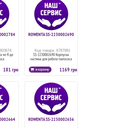
0002784
ROWENTA SS-2230002690
6803674
Код товара: 6787981
 wi-fi до
SS-2230002690 Корпусна
оса
частина для робота-пилососа
181 грн
1169 грн
0002664
ROWENTA SS-2230002656