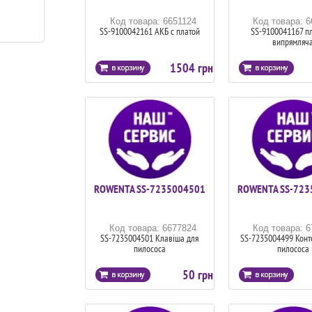
Код товара: 6651124
Код товара: 
SS-9100042161 АКБ с платой
SS-9100041167 пл
випрямляч
1504 грн
ROWENTA SS-7235004501
ROWENTA SS-723
Код товара: 6677824
Код товара: 
SS-7235004501 Клавіша для
SS-7235004499 Конт
пилососа
пилососа
50 грн