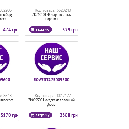
6682285
Код товара: 6523240
 підбору
ZR710101 Фільтр пилотяга,
ососа
поролон
474 грн
529 грн
09600
ROWENTA ZR009500
6793543
Код товара: 6617177
 пилососа
ZR009500 Насадка для влажной
уборки
3170 грн
2388 грн