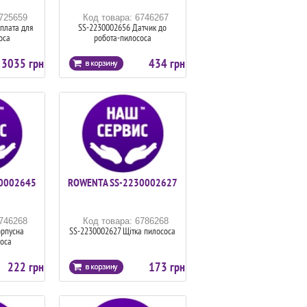
6725659
Код товара: 6746267
плата для
SS-2230002656 Датчик до
оса
робота-пилососа
3035 грн
434 грн
0002645
ROWENTA SS-2230002627
6746268
Код товара: 6786268
орпусна
SS-2230002627 Щітка пилососа
оса
222 грн
173 грн