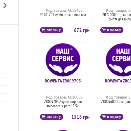
Код товара: 6839463
Код товара: 
ZR901701 турбо щітка пилососа
ZR720004 Щітка для
сміття для пил
672 грн
ROWENTA ZR009703
ROWENTA ZR0
Код товара: 6810058
Код товара: 
ZR009703 Акумулятор для
ZR009600 Щітка для
пилососа x-pert 18 5v
1518 грн