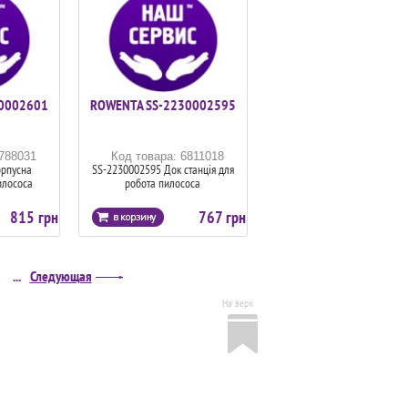
0002601
ROWENTA SS-2230002595
6788031
Код товара: 6811018
орпусна
SS-2230002595 Док станція для
илососа
робота пилососа
815 грн
767 грн
...
Следующая
На верх