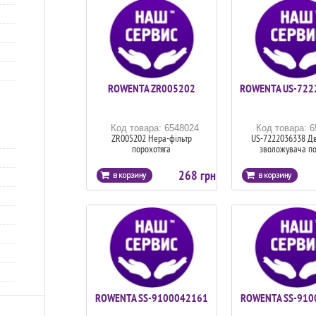
ROWENTA ZR005202
ROWENTA US-722
Код товара: 6548024
Код товара: 
ZR005202 Hepa-фільтр
US-7222036338 Дв
порохотяга
зволожувача по
268 грн
ROWENTA SS-9100042161
ROWENTA SS-910