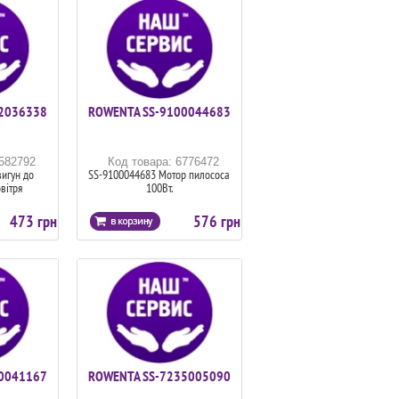
2036338
ROWENTA SS-9100044683
6582792
Код товара: 6776472
игун до
SS-9100044683 Мотор пилососа
вітря
100Вт.
473 грн
576 грн
0041167
ROWENTA SS-7235005090