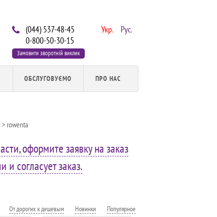
(044) 537-48-45
Укр.
Рус.
0-800-50-30-15
Замовити зворотній виклик
И
ОБСЛУГОВУЄМО
ПРО НАС
й
> rowenta
асти, оформите заявку на заказ
 и согласует заказ.
От дорогих к дешевым
Новинки
Популярное