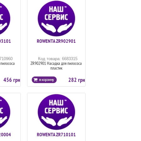
03101
ROWENTA ZR902901
6710960
Код товара: 6683315
 пилососа
ZR902901 Насадка для пилососа
пластик
456 грн
282 грн
20004
ROWENTA ZR710101