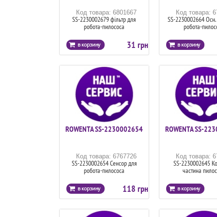
Код товара: 6801667
Код товара: 
SS-2230002679 фільтр для
SS-2230002664 Осн. 
робота-пилососа
робота-пилос
31 грн
ROWENTA SS-2230002654
ROWENTA SS-223
Код товара: 6767726
Код товара: 
SS-2230002654 Сенсор для
SS-2230002645 К
робота-пилососа
частина пилос
118 грн