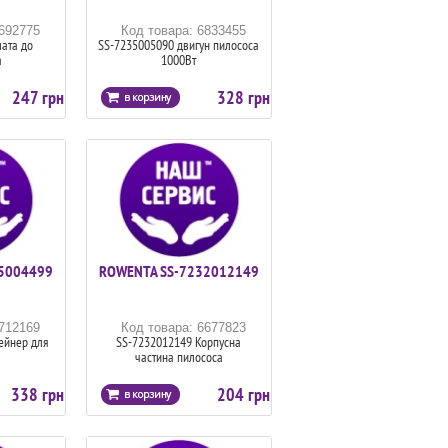
6692775
Код товара: 6833455
ата до
SS-7235005090 двигун пилососа
а
1000Вт
247 грн
328 грн
5004499
ROWENTA SS-7232012149
6712169
Код товара: 6677823
ейнер для
SS-7232012149 Корпусна
частина пилососа
338 грн
204 грн