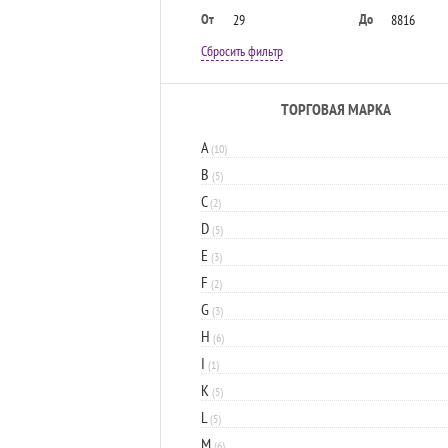
От
До
Сбросить фильтр
ТОРГОВАЯ МАРКА
A
(10)
B
(5)
C
(2)
D
(5)
E
(3)
F
(2)
G
(3)
H
(6)
I
(1)
K
(5)
L
(5)
M
(6)