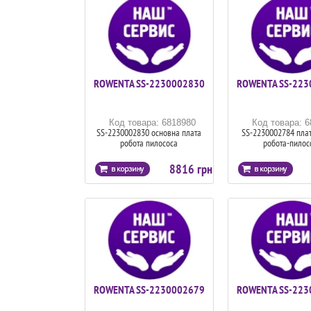
ROWENTA SS-2230002830
ROWENTA SS-223
Код товара: 6818980
Код товара: 
SS-2230002830 основна плата
SS-2230002784 плата
робота пилососа
робота-пилос
8816 грн
ROWENTA SS-2230002679
ROWENTA SS-223