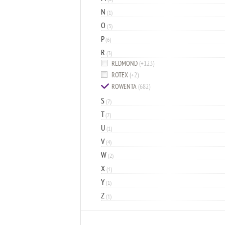
N
(1)
O
(3)
P
(6)
R
(3)
REDMOND
(+123)
ROTEX
(+2)
ROWENTA
(682)
S
(7)
T
(7)
U
(1)
V
(4)
W
(2)
X
(1)
Y
(1)
Z
(1)