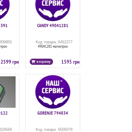
5391
CANDY 49041281
6809955
Код товара: 6462277
етрон
49041281 магнетрон
2599 грн
1595 грн
0122
GORENJE 794834
6324569
Код товара: 6505078