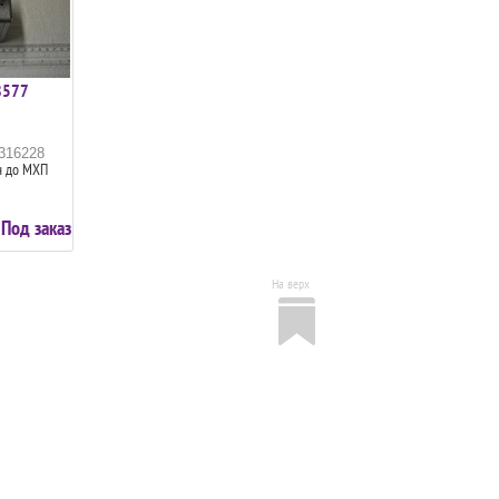
8577
6316228
н до МХП
Под заказ
На верх