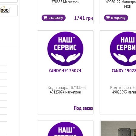
278853 Магнетрон
49030122 Магнетрон
МХП
1741 грн
CANDY 49123074
CANDY 4902
Код товара: 6710966
Код товара: 
49123074 магнетрон
49028593 магн
Под заказ