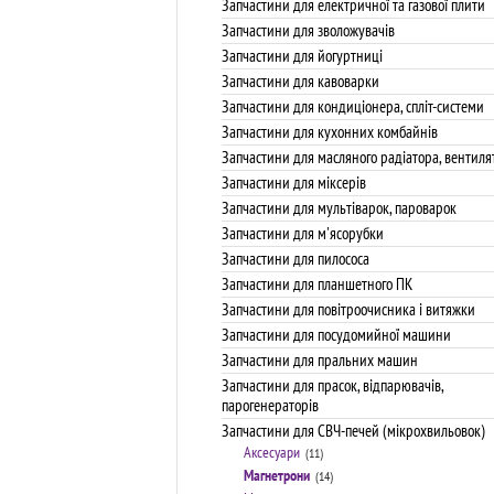
Запчастини для електричної та газової плити
Запчастини для зволожувачів
Запчастини для йогуртниці
Запчастини для кавоварки
Запчастини для кондиціонера, спліт-системи
Запчастини для кухонних комбайнів
Запчастини для масляного радіатора, вентиля
Запчастини для міксерів
Запчастини для мультіварок, пароварок
Запчастини для м'ясорубки
Запчастини для пилососа
Запчастини для планшетного ПК
Запчастини для повітроочисника і витяжки
Запчастини для посудомийної машини
Запчастини для пральних машин
Запчастини для прасок, відпарювачів,
парогенераторів
Запчастини для СВЧ-печей (мікрохвильовок)
Аксесуари
(11)
Магнетрони
(14)