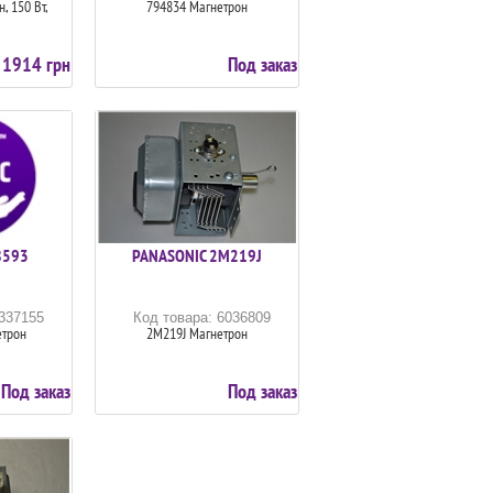
, 150 Вт,
794834 Магнетрон
1914 грн
Под заказ
8593
PANASONIC 2M219J
6337155
Код товара: 6036809
етрон
2M219J Магнетрон
Под заказ
Под заказ