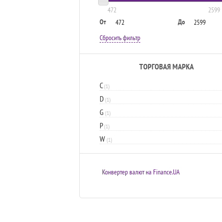
472
2599
От
До
Сбросить фильтр
ТОРГОВАЯ МАРКА
C
(1)
D
(1)
G
(1)
P
(1)
W
(1)
Конвертер валют на Finance.UA