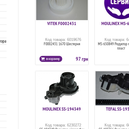
VITEK F0002431
MOULINEX MS-
Код товара: 6019676
Код товара: 
тора
F0002431 1670 Шестерня
MS-650849 Редуктор м
пласт
97 грн
MOULINEX SS-194349
TEFAL SS-19
Код товара: 6230272
Код товара: 