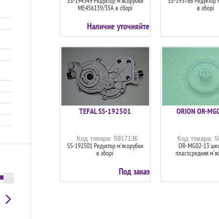
SS-194349 Редуктор м'ясорубки
SS-193766 Редуктор 
ME456139/35A в сборі
в зборі
Наличие уточняйте
TEFAL SS-192501
ORION OR-MG
Код товара: 5917136
Код товара: 
SS-192501 Редуктор м'ясорубки
OR-MG02-13 шес
в зборі
пласт.средняя м'я
Под заказ