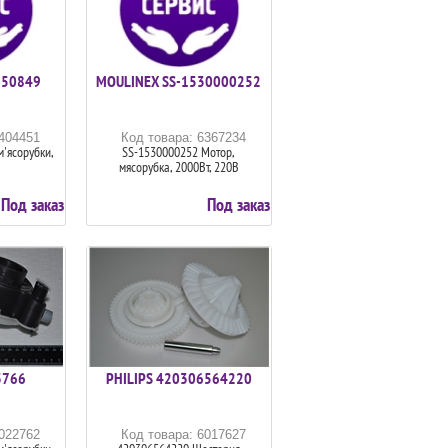
650849
MOULINEX SS-1530000252
6404451
Код товара: 6367234
'ясорубки,
SS-1530000252 Мотор,
мясорубка, 2000Вт, 220В
Под заказ
Под заказ
3766
PHILIPS 420306564220
6022762
Код товара: 6017627