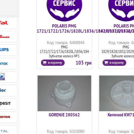
POLARIS PMG
POLARIS P
1721/1722/1726/1820L/1836/1842/2027/2037A/
1829/1828/1832/
Код товара: 6468944
Код товара: 
PMG
PMG
1721/1722/1726/1820L/1836/1842/2027/2037A/2038
1829/1828/1832/202
Зубчатое колесо №1
Зубчате колес
103 грн
GORENJE 280562
Kenwood KW7
Код товара: 6310080
Код товара: 