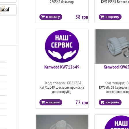
280562 Фіксатор
KW715564 Велика 
58 грн
Kenwood KW712649
Kenwood KW6
Код товара: 6021324
Код товара: 
KW712649 Шестерня проміжна
KW650738 Середня (
до м'ясорубці
шестерня м'ясо
72 грн