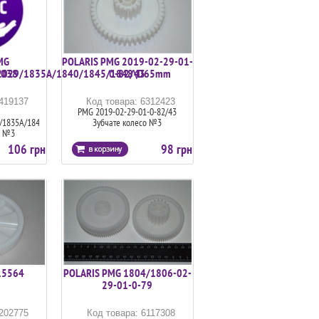
MG
POLARIS PMG 2019-02-29-01-
2038
2029/1835A/1840/1845/1848\D65mm
0-82/43
6419137
Код товара: 6312423
PMG 2019-02-29-01-0-82/43
9/1835A/1840/1845/1848\D65mm
Зубчате колесо №3
о №3
106 грн
98 грн
15564
POLARIS PMG 1804/1806-02-
29-01-0-79
6202775
Код товара: 6117308