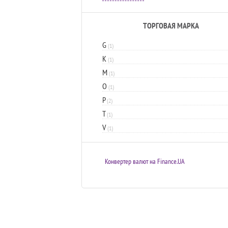
ТОРГОВАЯ МАРКА
G
(1)
K
(1)
M
(1)
O
(1)
P
(2)
T
(1)
V
(1)
Конвертер валют на Finance.UA