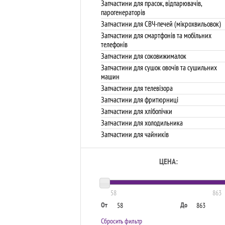
Запчастини для прасок, відпарювачів,
парогенераторів
Запчастини для СВЧ-печей (мікрохвильовок)
Запчастини для смартфонів та мобільних
телефонів
Запчастини для соковижималок
Запчастини для сушок овочів та сушильних
машин
Запчастини для телевізора
Запчастини для фритюрниці
Запчастини для хлібопічки
Запчастини для холодильника
Запчастини для чайників
ЦЕНА:
58
863
От
До
Сбросить фильтр