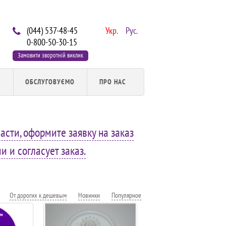
(044) 537-48-45
Укр.
Рус.
0-800-50-30-15
Замовити зворотній виклик
И
ОБСЛУГОВУЄМО
ПРО НАС
асти, оформите заявку на заказ
 и согласует заказ.
От дорогих к дешевым
Новинки
Популярное