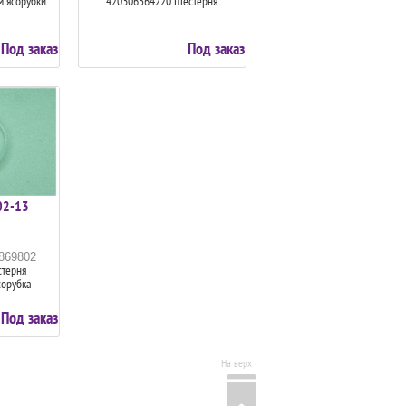
м'ясорубки
420306564220 Шестерня
Под заказ
Под заказ
02-13
5869802
терня
сорубка
Под заказ
На верх