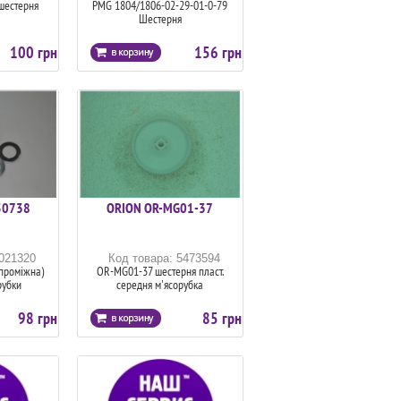
шестерня
PMG 1804/1806-02-29-01-0-79
Шестерня
100 грн
156 грн
50738
ORION OR-MG01-37
6021320
Код товара: 5473594
проміжна)
OR-MG01-37 шестерня пласт.
рубки
середня м'ясорубка
98 грн
85 грн