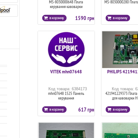
MS-8030000648 Плата
MS-8030000280 Плат
керування кавоварки
1590 грн
VITEK mhn07648
PHILIPS 42194
Код товара: 6384173
Код товара: 
mhn07648 1525 Панель
421941229373 Плата
керування
для кавоварки 
617 грн