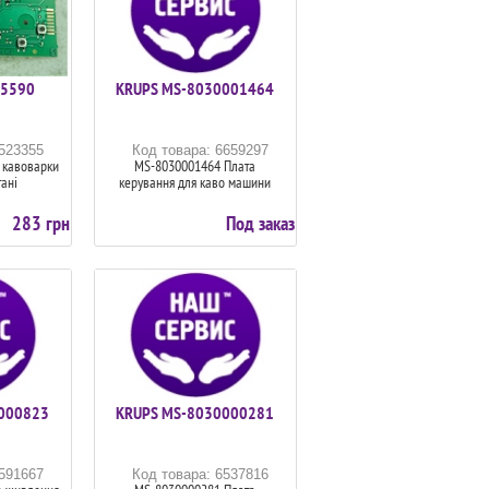
25590
KRUPS MS-8030001464
5523355
Код товара: 6659297
 кавоварки
MS-8030001464 Плата
тані
керування для каво машини
283 грн
Под заказ
000823
KRUPS MS-8030000281
6591667
Код товара: 6537816