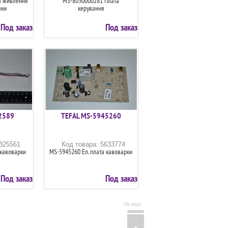
а живлення
MS-8030000281 Плата
ини
керування
Под заказ
Под заказ
2589
TEFAL MS-5945260
5825561
Код товара: 5633774
 кавоварки
MS-5945260 Ел. плата кавоварки
Под заказ
Под заказ
На верх