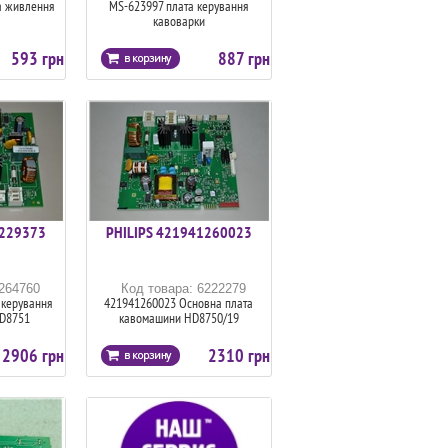
а живлення
MS-623997 плата керування
кавоварки
593 грн
887 грн
1229373
PHILIPS 421941260023
6264760
Код товара: 6222279
 керування
421941260023 Основна плата
HD8751
кавомашини HD8750/19
2906 грн
2310 грн