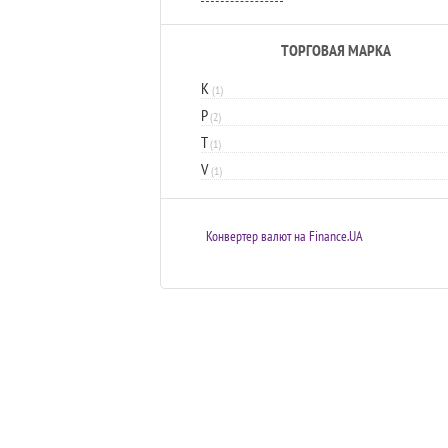
ТОРГОВАЯ МАРКА
K
(1)
P
(2)
T
(1)
V
(1)
Конвертер валют на Finance.UA