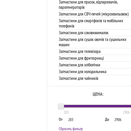
Запчастини для прасок, відпарювачів,
парогенераторів
Запчастини для СВЧ-печей (мікрохвильовок)
Запчастини для смартфонів та мобільних
телефонів
Запчастини для соковижималок
Запчастини для сушок овочів та сушильних
машин
Запчастини для телевізора
Запчастини для фритюрниці
Запчастини для хлібопічки
Запчастини для холодильника
Запчастини для чайників
ЦЕНА:
283
2906
От
До
Сбросить фильтр