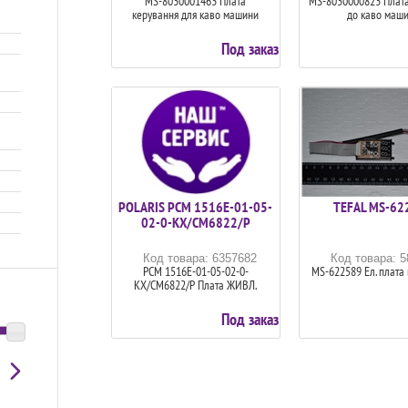
MS-8030001463 Плата
MS-8030000823 Плат
керування для каво машини
до каво маш
Под заказ
POLARIS PCM 1516E-01-05-
TEFAL MS-62
02-0-KX/CM6822/P
Код товара: 6357682
Код товара: 
PCM 1516E-01-05-02-0-
MS-622589 Ел. плата
KX/CM6822/P Плата ЖИВЛ.
Под заказ