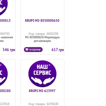
000813
KRUPS MS-8030000650
6669700
Код товара: 6655209
а живлення
MS-8030000650 Мікромодуль
ини
для кавоварки
546 грн
617 грн
000280
KRUPS MS-623997
6537818
Код товара: 6476630