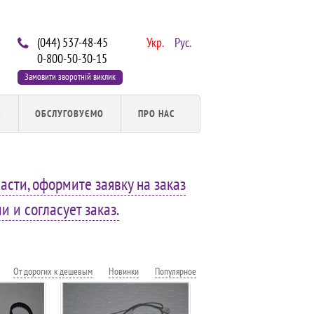
(044) 537-48-45
Укр.
Рус.
0-800-50-30-15
Замовити зворотній виклик
И
ОБСЛУГОВУЄМО
ПРО НАС
асти, оформите заявку на заказ
 и согласует заказ.
От дорогих к дешевым
Новинки
Популярное