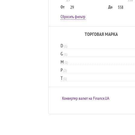
От
До
Сбросить фильтр
ТОРГОВАЯ МАРКА
D
(1)
G
(1)
M
(1)
P
(2)
T
(1)
Конвертер валют на Finance.UA