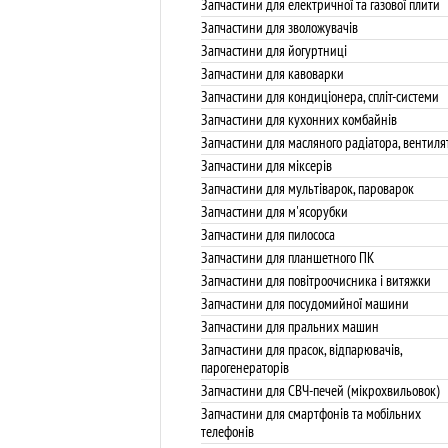
Запчастини для електричної та газової плити
Запчастини для зволожувачів
Запчастини для йогуртниці
Запчастини для кавоварки
Запчастини для кондиціонера, спліт-системи
Запчастини для кухонних комбайнів
Запчастини для масляного радіатора, вентиля
Запчастини для міксерів
Запчастини для мультіварок, пароварок
Запчастини для м'ясорубки
Запчастини для пилососа
Запчастини для планшетного ПК
Запчастини для повітроочисника і витяжки
Запчастини для посудомийної машини
Запчастини для пральних машин
Запчастини для прасок, відпарювачів,
парогенераторів
Запчастини для СВЧ-печей (мікрохвильовок)
Запчастини для смартфонів та мобільних
телефонів