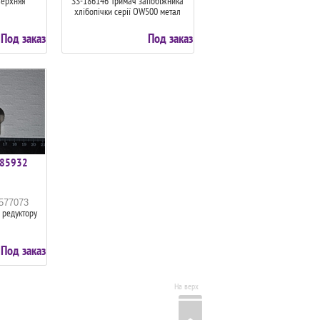
ерхняя
SS-186146 Тримач запобіжника
хлібопічки серії OW500 метал
Под заказ
Под заказ
185932
5577073
 редуктору
Под заказ
На верх