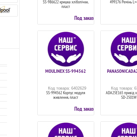
SS-986622 кришка хлібопічки,
499176 Ремінь L
пласт
Под заказ
MOULINEX SS-994562
PANASONIC ADA
Код товара: 6402629
Код товара: 
SS-994562 Корпус модуля
ADA25E165 привід х
живлення, пласт
SD-2501W
Под заказ