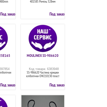
=480mm
401585 Ремінь 528мм
Под заказ
Под заказ
25E165
MOULINEX SS-986620
6397854
Код товара: 6383948
лібопічки
SS-986620 Частина кришки
хлібопічки OW210130 пласт
Под заказ
Под заказ