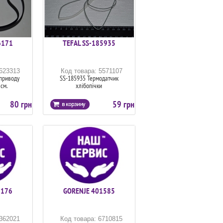
6171
TEFAL SS-185935
5623313
Код товара: 5571107
приводу
SS-185935 Термодатчик
см.
хлібопічки
80 грн
59 грн
9176
GORENJE 401585
6362021
Код товара: 6710815