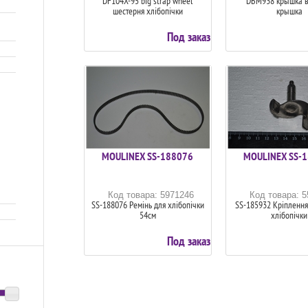
DF104X-95 big strap wheel
DBM938 крышка в
шестерня хлiбопiчки
крышка
Под заказ
MOULINEX SS-188076
MOULINEX SS-
Код товара: 5971246
Код товара: 
SS-188076 Ремінь для хлібопічки
SS-185932 Кріплення
54см
хлібопічки
Под заказ