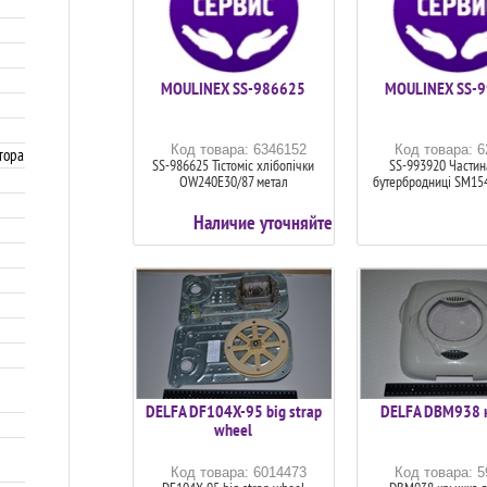
MOULINEX SS-986625
MOULINEX SS-
Код товара: 6346152
Код товара: 
тора
SS-986625 Тістоміс хлібопічки
SS-993920 Частин
OW240E30/87 метал
бутербродниці SM15
Наличие уточняйте
DELFA DF104X-95 big strap
DELFA DBM938 
wheel
Код товара: 6014473
Код товара: 