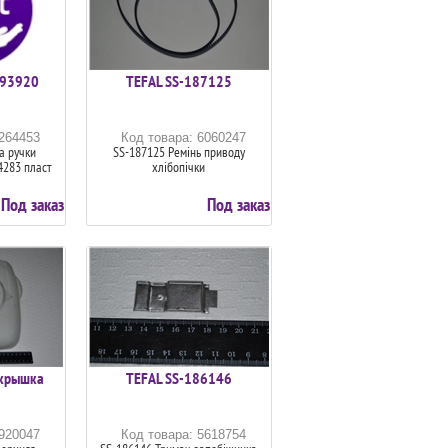
993920
TEFAL SS-187125
6264453
Код товара: 6060247
а ручки
SS-187125 Ремінь приводу
4283 пласт
хлібопічки
Под заказ
Под заказ
крышка
TEFAL SS-186146
5920047
Код товара: 5618754