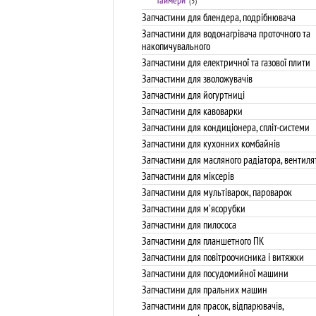
Таймери
(5)
Запчастини для блендера, подрібнювача
Запчастини для водонагрівача проточного та
накопичувального
Запчастини для електричної та газової плити
Запчастини для зволожувачів
Запчастини для йогуртниці
Запчастини для кавоварки
Запчастини для кондиціонера, спліт-системи
Запчастини для кухонних комбайнів
Запчастини для масляного радіатора, вентиля
Запчастини для міксерів
Запчастини для мультіварок, пароварок
Запчастини для м'ясорубки
Запчастини для пилососа
Запчастини для планшетного ПК
Запчастини для повітроочисника і витяжки
Запчастини для посудомийної машини
Запчастини для пральних машин
Запчастини для прасок, відпарювачів,